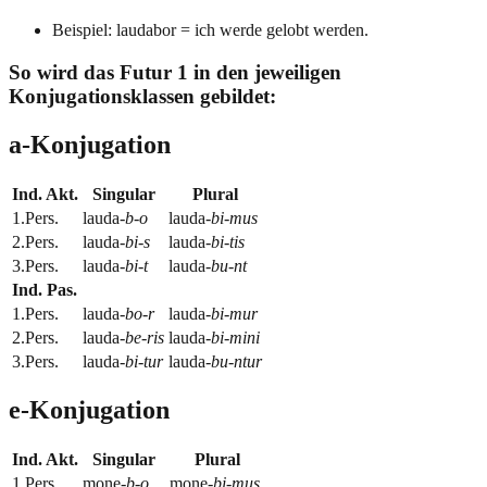
Beispiel: laudabor = ich werde gelobt werden.
So wird das Futur 1 in den jeweiligen
Konjugationsklassen gebildet:
a-Konjugation
Ind. Akt.
Singular
Plural
1.Pers.
lauda-
b
-
o
lauda-
bi
-
mus
2.Pers.
lauda-
bi
-
s
lauda-
bi
-
tis
3.Pers.
lauda-
bi
-
t
lauda-
bu
-
nt
Ind. Pas.
1.Pers.
lauda-
bo
-
r
lauda-
bi
-
mur
2.Pers.
lauda-
be
-
ris
lauda-
bi
-
mini
3.Pers.
lauda-
bi
-
tur
lauda-
bu
-
ntur
e-Konjugation
Ind. Akt.
Singular
Plural
1.Pers.
mone-
b
-
o
mone-
bi
-
mus