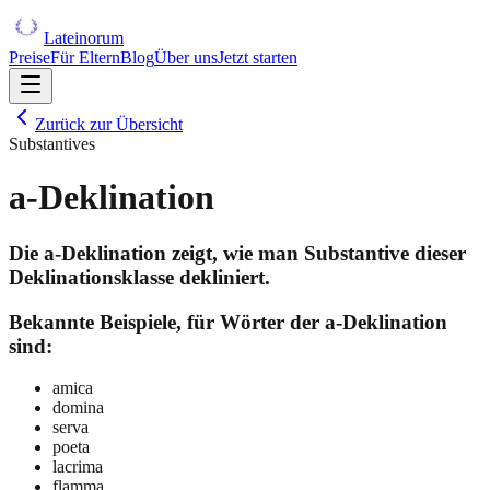
Lateinorum
Preise
Für Eltern
Blog
Über uns
Jetzt starten
Zurück zur Übersicht
Substantives
a-Deklination
Die a-Deklination zeigt, wie man Substantive dieser
Deklinationsklasse dekliniert.
Bekannte Beispiele, für Wörter der a-Deklination
sind:
amica
domina
serva
poeta
lacrima
flamma