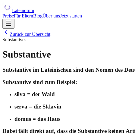
Lateinorum
Preise
Für Eltern
Blog
Über uns
Jetzt starten
Zurück zur Übersicht
Substantives
Substantive
Substantive
im Lateinischen sind den
Nomen
des Deut
Substantive
sind zum Beispiel:
silva = der Wald
serva = die Sklavin
domus = das Haus
Dabei fällt direkt auf, dass die Substantive keinen Arti