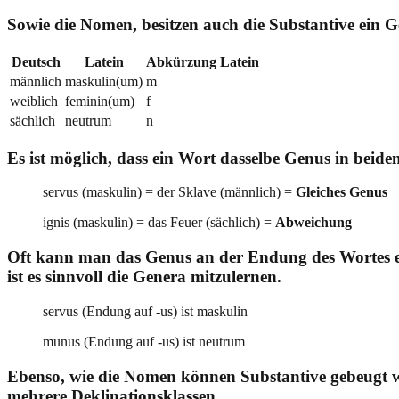
Sowie die Nomen, besitzen auch die Substantive ein G
Deutsch
Latein
Abkürzung Latein
männlich
maskulin(um)
m
weiblich
feminin(um)
f
sächlich
neutrum
n
Es ist möglich, dass ein Wort dasselbe Genus in beid
servus (maskulin) = der Sklave (männlich) =
Gleiches Genus
ignis (maskulin) = das Feuer (sächlich) =
Abweichung
Oft kann man das Genus an der Endung des Wortes er
ist es sinnvoll die Genera mitzulernen.
servus (Endung auf -us) ist maskulin
munus (Endung auf -us) ist neutrum
Ebenso, wie die Nomen können Substantive gebeugt werd
mehrere
Deklinationsklassen
.